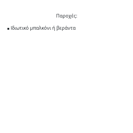
Παροχές:
Ιδιωτικό μπαλκόνι ή βεράντα
WiFi Internet
(Δωρεάν)
Πλήρως εξοπλισμένη κουζίνα
Ψυγείο
Παροχές για καφέ
Μηχανή Nespresso
Είδη μπάνιου
Μπάνιο με ντουζ
Σεσουάρ
Ρακή
Ντουλάπα
Τραπέζι για γεύμα
Τζάκι